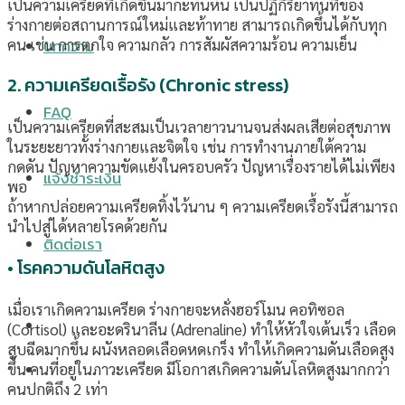
เป็นความเครียดที่เกิดขึ้นมากะทันหัน เป็นปฏิกิริยาทันทีของ
ร่างกายต่อสถานการณ์ใหม่และท้าทาย สามารถเกิดขึ้นได้กับทุก
คน เช่น การตกใจ ความกลัว การสัมผัสความร้อน ความเย็น
บทความ
2. ความเครียดเรื้อรัง (Chronic stress)
FAQ
เป็นความเครียดที่สะสมเป็นเวลายาวนานจนส่งผลเสียต่อสุขภาพ
ในระยะยาวทั้งร่างกายและจิตใจ เช่น การทำงานภายใต้ความ
กดดัน ปัญหาความขัดแย้งในครอบครัว ปัญหาเรื่องรายได้ไม่เพียง
แจ้งชำระเงิน
พอ
ถ้าหากปล่อยความเครียดทิ้งไว้นาน ๆ ความเครียดเรื้อรังนี้สามารถ
นำไปสู่ได้หลายโรคด้วยกัน
ติดต่อเรา
• โรคความดันโลหิตสูง
เมื่อเราเกิดความเครียด ร่างกายจะหลั่งฮอร์โมน คอทิซอล
(Cortisol) และอะดรินาลีน (Adrenaline) ทำให้หัวใจเต้นเร็ว เลือด
สูบฉีดมากขึ้น ผนังหลอดเลือดหดเกร็ง ทำให้เกิดความดันเลือดสูง
ขึ้น คนที่อยู่ในภาวะเครียด มีโอกาสเกิดความดันโลหิตสูงมากกว่า
คนปกติถึง 2 เท่า