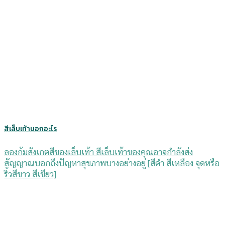
สีเล็บเท้าบอกอะไร
ลองก้มสังเกตสีของเล็บเท้า สีเล็บเท้าของคุณอาจกำลังส่ง
สัญญาณบอกถึงปัญหาสุขภาพบางอย่างอยู่ [สีดำ สีเหลือง จุดหรือ
ริ้วสีขาว สีเขียว]